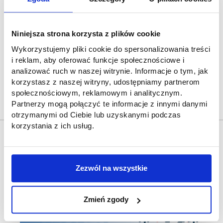
Akademickie Biuro Karier AHE zaprasza studentów
kierunku pedagogika na wizytę w Miejskim Ośrodku
Pomocy Społecznej w Zduńskiej Woli.
Niniejsza strona korzysta z plików cookie
Wykorzystujemy pliki cookie do spersonalizowania treści
Jest to niebywała okazja dla studentów, aby
i reklam, aby oferować funkcje społecznościowe i
zapoznać się z praktyczną stroną pracy pracownika
analizować ruch w naszej witrynie. Informacje o tym, jak
socjalnego oraz zadaniami, które spełnia Miejski
korzystasz z naszej witryny, udostępniamy partnerom
Ośrodek Pomocy Społecznej.
społecznościowym, reklamowym i analitycznym.
Partnerzy mogą połączyć te informacje z innymi danymi
25.10.2024 12:30
Data wydarzenia:
otrzymanymi od Ciebie lub uzyskanymi podczas
korzystania z ich usług.
Zezwól na wszystkie
Zmień zgody