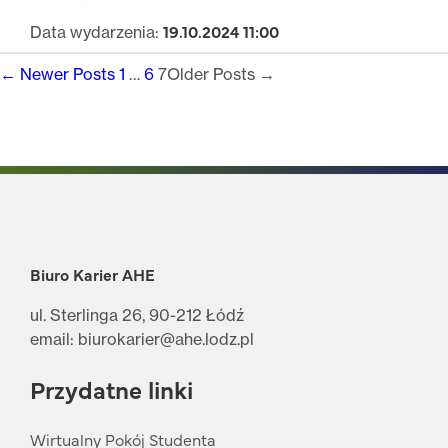
19.10.2024 11:00
Data wydarzenia:
Stronicowanie
←
Newer
Posts
1
…
6
7
Older
Posts
→
wpisów
Biuro Karier AHE
ul. Sterlinga 26, 90-212 Łódź
email: biurokarier@ahe.lodz.pl
Przydatne linki
Wirtualny Pokój Studenta