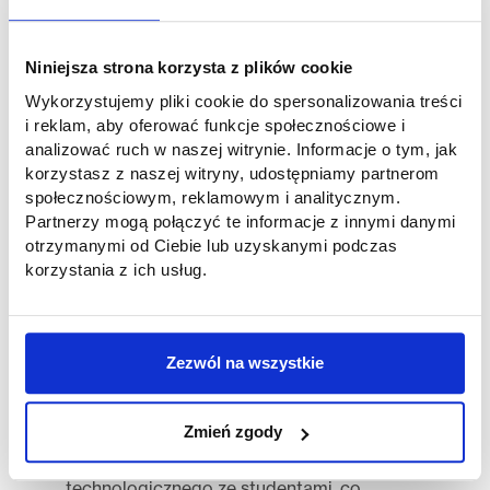
kluczowy element sukcesu zawodowego.
Wspólnie analizowaliśmy, jakie
umiejętności interpersonalne,
Niniejsza strona korzysta z plików cookie
komunikacyjne i przywódcze są obecnie
Wykorzystujemy pliki cookie do spersonalizowania treści
najbardziej cenione przez pracodawców
i reklam, aby oferować funkcje społecznościowe i
oraz jak je rozwijać.
analizować ruch w naszej witrynie. Informacje o tym, jak
korzystasz z naszej witryny, udostępniamy partnerom
Omówiliśmy znaczenie praktyk
społecznościowym, reklamowym i analitycznym.
zawodowych jako sposobu na zdobycie
Partnerzy mogą połączyć te informacje z innymi danymi
cennego doświadczenia i nawiązania
otrzymanymi od Ciebie lub uzyskanymi podczas
pierwszych kontaktów w branży.
korzystania z ich usług.
Dzieliliśmy się informacjami na temat
potencjalnych miejsc pracy oraz strategii
poszukiwania ofert pracy,
Zezwól na wszystkie
dostosowanych do indywidualnych
potrzeb i aspiracji zawodowych
uczestników.
Zmień zgody
To już drugie spotkanie naszego partnera
technologicznego ze studentami, co