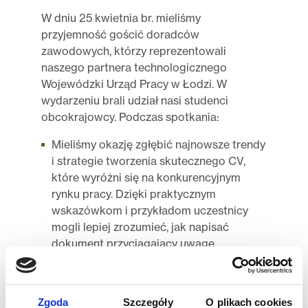
W dniu 25 kwietnia br. mieliśmy
przyjemność gościć doradców
zawodowych, którzy reprezentowali
naszego partnera technologicznego
Wojewódzki Urząd Pracy w Łodzi. W
wydarzeniu brali udział nasi studenci
obcokrajowcy. Podczas spotkania:
Mieliśmy okazję zgłębić najnowsze trendy
i strategie tworzenia skutecznego CV,
które wyróżni się na konkurencyjnym
rynku pracy. Dzięki praktycznym
wskazówkom i przykładom uczestnicy
mogli lepiej zrozumieć, jak napisać
dokument przyciągający uwagę
pracodawcy.
Podjęliśmy istotne zagadnienie
kompetencji miękkich, które stanowią
Zgoda
Szczegóły
O plikach cookies