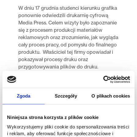
W dniu 17 grudnia studenci kierunku grafika
ponownie odwiedzili drukarnię cyfrową
Media Press. Celem wizyty było zapoznanie
się z procesem produkcji materiałów
reklamowych oraz zrozumienie, jak wygląda
cały proces pracy, od pomysłu do finalnego
produktu. Właściciel tej firmy opowiadał i
pokazywał procesy druku oraz
przygotowywania plików do druku.
Studenci mieli okazję zapoznać się z
nowoczesnymi technikami druku oraz
sprzętem wykorzystywanym w drukarni.
Zgoda
Szczegóły
O plikach cookies
Pan Paweł Augustyniak podzielił się także
swoimi doświadczeniami z branży
reklamowej, opowiadając o wyzwaniach,
Niniejsza strona korzysta z plików cookie
przed którymi stoi jego firma, oraz o
Wykorzystujemy pliki cookie do spersonalizowania treści
najnowszych trendach w projektowaniu i
i reklam, aby oferować funkcje społecznościowe i