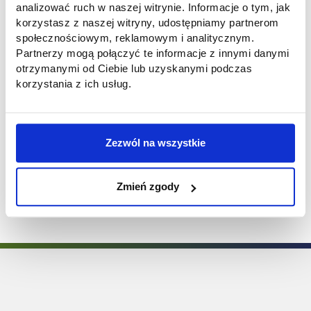
produkcji materiałów reklamowych.
analizować ruch w naszej witrynie. Informacje o tym, jak
Uczestnicy spotkania mieli również
korzystasz z naszej witryny, udostępniamy partnerom
możliwość zadawania pytań i uzyskania
społecznościowym, reklamowym i analitycznym.
cennych wskazówek dotyczących kariery w
Partnerzy mogą połączyć te informacje z innymi danymi
grafice i reklamie. Na zakończenie wizyty
otrzymanymi od Ciebie lub uzyskanymi podczas
nasz partner technologiczny zaproponował
korzystania z ich usług.
studentom możliwość odbycia praktyk
zawodowych w Media Press, co stanowi
doskonałą okazję do zdobycia
Zezwól na wszystkie
doświadczenia w tej innowacyjnej i
rozwijającej się branży.
Zmień zgody