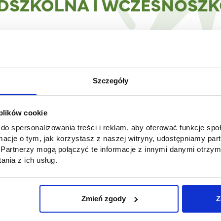
Szczegóły
ki!
 plików cookie
y, że Szkoła Podstawowa nr 5 im. I Armii Wojska Polskiego
do spersonalizowania treści i reklam, aby oferować funkcje sp
na naszych partnerów technologicznych. Nowe partnerstwo 
ormacje o tym, jak korzystasz z naszej witryny, udostępniamy p
e możliwości rozwoju i zdobywania nowych umiejętności. S
Partnerzy mogą połączyć te informacje z innymi danymi otrzym
ka przedszkolna i wczesnoszkolna będą mieli okazję nie ty
nia z ich usług.
ywać praktyczne doświadczenie. Jesteśmy przekonani, że t
 zarówno dla naszej Uczelni, jak i dla Szkoły Podstawowej nr
ć naszych studentów i wspierać ich w osiągnięciu zawodow
Zmień zgody
Z
 Karier- Kariera z AHE