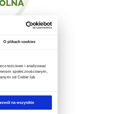
O plikach cookies
 w Konstantynowie
ołecznościowe i analizować
otwiera przed naszymi
artnerom społecznościowym,
tudenci kierunków
anymi od Ciebie lub
lko pogłębiać swoją
a owocna współpraca
 5. Razem będziemy
ych celów.
ezwól na wszystkie