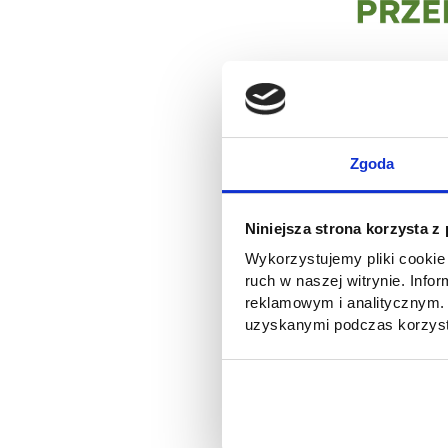
Zgoda
Drodzy Studenci i Student
Niniejsza strona korzysta z
Z przyjemnością ogłaszam
Wykorzystujemy pliki cookie 
Łódzkim dołączyła do gro
ruch w naszej witrynie. Inf
studentami nieograniczon
reklamowym i analitycznym. 
psychologia oraz pedagogi
uzyskanymi podczas korzysta
wiedzę, ale również zdob
przyniesie wiele korzyści
budować lepszą przyszłoś
Team Akademickiego Biura