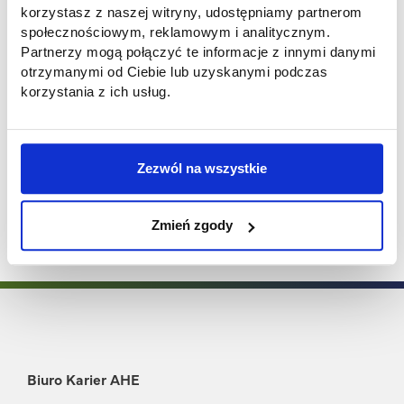
korzystasz z naszej witryny, udostępniamy partnerom
stworzonych prototypów. To doskonała
społecznościowym, reklamowym i analitycznym.
okazja, by zrobić pierwszy krok w stronę
Partnerzy mogą połączyć te informacje z innymi danymi
kariery w projektowaniu! Zdobądź
otrzymanymi od Ciebie lub uzyskanymi podczas
umiejętności, które pozwolą Ci tworzyć
korzystania z ich usług.
efektywne, użyteczne i piękne projekty!
Data i godzina webinaru:
13 stycznia g. 18:00
Link do spotkania:
Zezwól na wszystkie
https://meet.google.com/jit-oepw-quf
Zmień zgody
Biuro Karier AHE