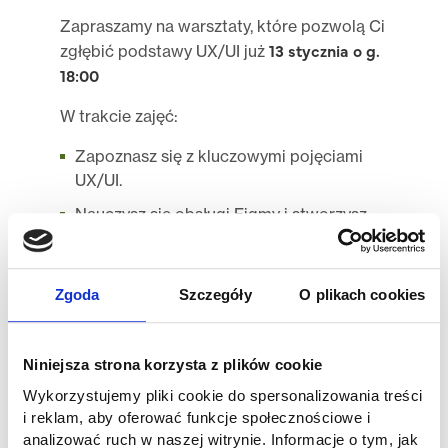
Zapraszamy na warsztaty, które pozwolą Ci
13 stycznia o g.
zgłębić podstawy UX/UI już
18:00
W trakcie zajęć:
Zapoznasz się z kluczowymi pojęciami
UX/UI.
Nauczysz się obsługi Figmy i stworzysz
swój pierwszy prototyp strony.
Dowiesz się, jak przebiega proces
projektowania – od wireframe’u po
Zgoda
Szczegóły
O plikach cookies
testowanie.
Poznasz różnice między UX a UI i
Niniejsza strona korzysta z plików cookie
nauczysz się, jak tworzyć projekty, które
Wykorzystujemy pliki cookie do spersonalizowania treści
są zarówno funkcjonalne, jak i estetyczne.
i reklam, aby oferować funkcje społecznościowe i
analizować ruch w naszej witrynie. Informacje o tym, jak
Warsztaty zakończą się analizą