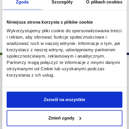
Zgoda
Szczegóły
O plikach cookies
17 stycznia 2026r. 9.00:14.00 – dyżur Biura
Karier. Czekamy na Was!
Niniejsza strona korzysta z plików cookie
17.01.2026 09:00
Data wydarzenia:
Wykorzystujemy pliki cookie do spersonalizowania treści
i reklam, aby oferować funkcje społecznościowe i
analizować ruch w naszej witrynie. Informacje o tym, jak
korzystasz z naszej witryny, udostępniamy partnerom
społecznościowym, reklamowym i analitycznym.
Partnerzy mogą połączyć te informacje z innymi danymi
otrzymanymi od Ciebie lub uzyskanymi podczas
korzystania z ich usług.
Biuro Karier AHE
ul. Sterlinga 26, 90-212 Łódź
Zezwól na wszystkie
email: biurokarier@ahe.lodz.pl
Przydatne linki
Zmień zgody