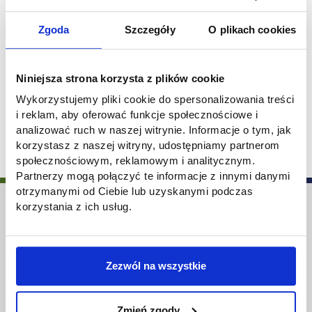
Zapisy tutaj:
Zgoda
Szczegóły
O plikach cookies
https://www.lvy.com.pl/service-
page/tr%C4%85dzik-case-study-
cz%C4%99%C5%9B%C4%87-pierwsza-1?
Niniejsza strona korzysta z plików cookie
referral=service_list_widget
Wykorzystujemy pliki cookie do spersonalizowania treści
05.02.2026 18:00
Data wydarzenia:
i reklam, aby oferować funkcje społecznościowe i
analizować ruch w naszej witrynie. Informacje o tym, jak
korzystasz z naszej witryny, udostępniamy partnerom
społecznościowym, reklamowym i analitycznym.
Partnerzy mogą połączyć te informacje z innymi danymi
otrzymanymi od Ciebie lub uzyskanymi podczas
korzystania z ich usług.
Biuro Karier AHE
Zezwól na wszystkie
ul. Sterlinga 26, 90-212 Łódź
email: biurokarier@ahe.lodz.pl
Zmień zgody