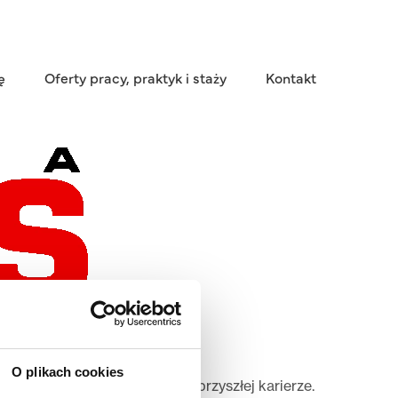
ę
Oferty pracy, praktyk i staży
Kontakt
O plikach cookies
, które mogą przydać się w przyszłej karierze.