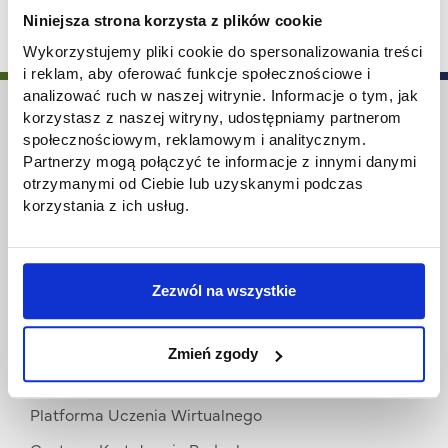
Niniejsza strona korzysta z plików cookie
Wykorzystujemy pliki cookie do spersonalizowania treści
i reklam, aby oferować funkcje społecznościowe i
analizować ruch w naszej witrynie. Informacje o tym, jak
korzystasz z naszej witryny, udostępniamy partnerom
społecznościowym, reklamowym i analitycznym.
Partnerzy mogą połączyć te informacje z innymi danymi
Biuro Karier AHE
otrzymanymi od Ciebie lub uzyskanymi podczas
korzystania z ich usług.
ul. Sterlinga 26, 90-212 Łódź
email: biurokarier@ahe.lodz.pl
Przydatne linki
Zezwól na wszystkie
Wirtualny Pokój Studenta
Zmień zgody
Akademia Humanistyczno-Ekonomiczna w Łodzi
Platforma Uczenia Wirtualnego