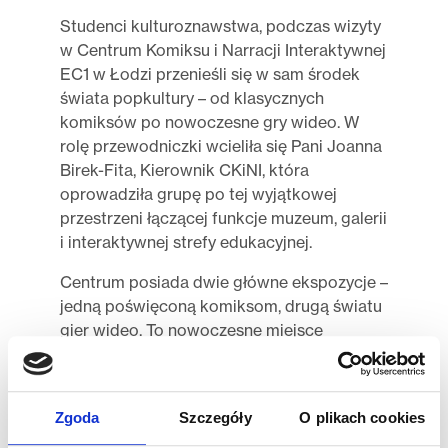
Studenci kulturoznawstwa, podczas wizyty
w Centrum Komiksu i Narracji Interaktywnej
EC1 w Łodzi przenieśli się w sam środek
świata popkultury – od klasycznych
komiksów po nowoczesne gry wideo. W
rolę przewodniczki wcieliła się Pani Joanna
Birek-Fita, Kierownik CKiNI, która
oprowadziła grupę po tej wyjątkowej
przestrzeni łączącej funkcje muzeum, galerii
i interaktywnej strefy edukacyjnej.
Centrum posiada dwie główne ekspozycje –
jedną poświęconą komiksom, drugą światu
gier wideo. To nowoczesne miejsce
stworzone z myślą o opowiadaniu historii w
formach wizualnych, dźwiękowych i
interaktywnych – zarówno klasycznych, jak i
Zgoda
Szczegóły
O plikach cookies
współczesnych.