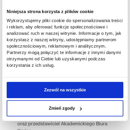
To była prawdziwa podróż w czasie!
Niniejsza strona korzysta z plików cookie
Na wystawie „Gwiezdne historie” studenci
Wykorzystujemy pliki cookie do spersonalizowania treści
podziwiali imponujące modele inspirowane
i reklam, aby oferować funkcje społecznościowe i
uniwersum
Star Wars
– prawdziwa gratka
analizować ruch w naszej witrynie. Informacje o tym, jak
dla fanów science fiction! Centrum
korzystasz z naszej witryny, udostępniamy partnerom
prezentuje również osiągnięcia twórców
społecznościowym, reklamowym i analitycznym.
komiksów, producentów gier, animatorów i
Partnerzy mogą połączyć te informacje z innymi danymi
specjalistów od nowych technologii z
otrzymanymi od Ciebie lub uzyskanymi podczas
Polski i ze świata.
korzystania z ich usług.
Z bliska przyjrzeli się procesowi
powstawania komiksu – od pomysłu, przez
Zezwól na wszystkie
scenariusz, aż po finalny rysunek – oraz
poznali historię polskiego komiksu, ukazaną
na tle przemian społeczno-kulturowych.
Zmień zgody
Studentom towarzyszyła dr Beata Lisowska
oraz przedstawiciel Akademickiego Biura