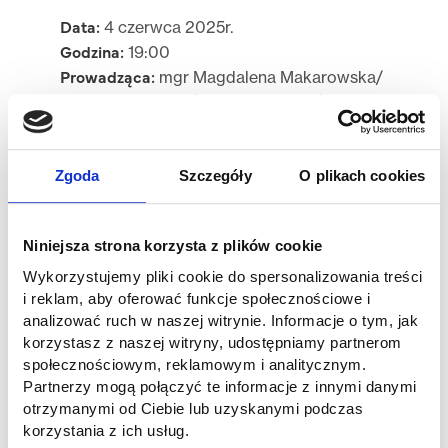
Data:
4 czerwca 2025r.
Godzina:
19:00
Prowadząca:
mgr Magdalena Makarowska/
dietetyk kliniczny/ psychodietetyk/
dydaktyk AHE.
Menopauza to naturalny, ale wymagający
Zgoda
Szczegóły
O plikach cookies
etap w życiu kobiety, w którym organizm
przechodzi szereg zmian hormonalnych i
metabolicznych. Odpowiednie żywienie
Niniejsza strona korzysta z plików cookie
może odegrać kluczową rolę w łagodzeniu
Wykorzystujemy pliki cookie do spersonalizowania treści
objawów i poprawie jakości życia.
i reklam, aby oferować funkcje społecznościowe i
analizować ruch w naszej witrynie. Informacje o tym, jak
Wydarzenie dedykowane jest studentkom
korzystasz z naszej witryny, udostępniamy partnerom
dietetyki, ale zapraszamy również wszystkie
społecznościowym, reklamowym i analitycznym.
osoby zainteresowane tematem!
Partnerzy mogą połączyć te informacje z innymi danymi
otrzymanymi od Ciebie lub uzyskanymi podczas
Nagranie:
https://youtu.be/dy1-cYnAjBg
korzystania z ich usług.