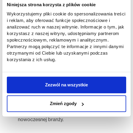
Wizyta była okazją do zobaczenia pracy
Niniejsza strona korzysta z plików cookie
„od kuchni”, zrozumienia roli grafiki w
Wykorzystujemy pliki cookie do spersonalizowania treści
procesie tworzenia materiałów
i reklam, aby oferować funkcje społecznościowe i
reklamowych oraz zapoznania się z
analizować ruch w naszej witrynie. Informacje o tym, jak
technologiami, które są wykorzystywane w
korzystasz z naszej witryny, udostępniamy partnerom
tej dynamicznej branży. Studenci mieli
społecznościowym, reklamowym i analitycznym.
również możliwość zadawania pytań i
Partnerzy mogą połączyć te informacje z innymi danymi
uzyskania cennych wskazówek na temat
otrzymanymi od Ciebie lub uzyskanymi podczas
kariery w grafice i reklamie.
korzystania z ich usług.
Na zakończenie spotkania nasz partner
technologiczny zaproponował studentom
możliwość realizacji praktyk zawodowych
Zezwól na wszystkie
w drukarni cyfrowej Media Press. To
doskonała okazja do zdobycia cennego
Zmień zgody
doświadczenia zawodowego i rozwinięcia
umiejętności w tej dynamicznej i
nowoczesnej branży.