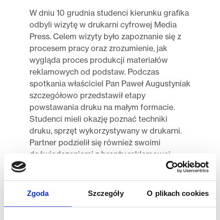
W dniu 10 grudnia studenci kierunku grafika
odbyli wizytę w drukarni cyfrowej Media
Press. Celem wizyty było zapoznanie się z
procesem pracy oraz zrozumienie, jak
wygląda proces produkcji materiałów
reklamowych od podstaw. Podczas
spotkania właściciel Pan Paweł Augustyniak
szczegółowo przedstawił etapy
powstawania druku na małym formacie.
Studenci mieli okazję poznać techniki
druku, sprzęt wykorzystywany w drukarni.
Partner podzielił się również swoimi
doświadczeniami z branży reklamowej,
opowiadając o wyzwaniach, które stają
przed jego firmą oraz o najnowszych
trendach w projektowaniu i produkcji
Zgoda
Szczegóły
O plikach cookies
materiałów reklamowych.